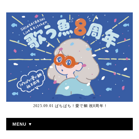
2025.09.01 ぱちぱち！愛で鯛 祝8周年！
MENU ▼