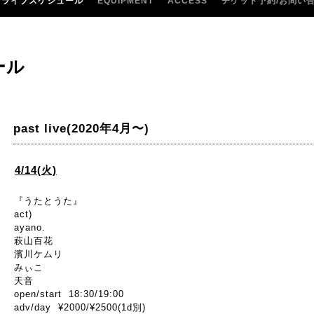
ライブスケジュール
EQUIPMENT
ACCESS
チケット予約/お問い
ール
past live(2020年4月〜)
4/14(火)
『うたとうた』
act)
ayano.
萩山百花
濱川ケムリ
みぃこ
天音
open/start 18:30/19:00
adv/day ¥2000/¥2500(1d別)