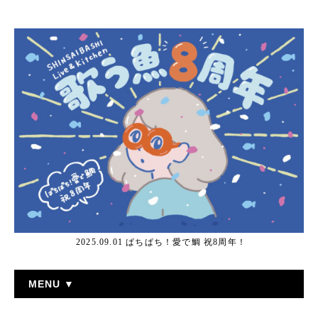
2025.09.01 ぱちぱち！愛で鯛 祝8周年！
MENU ▼