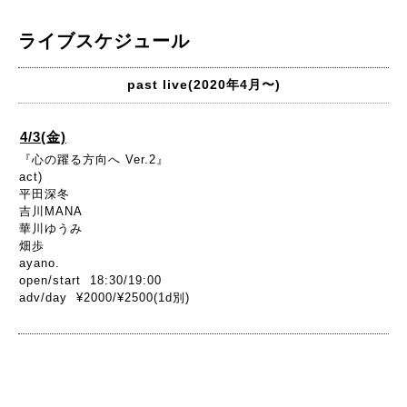
ライブスケジュール
past live(2020年4月〜)
4/3(金)
『心の躍る方向へ Ver.2』
act)
平田深冬
吉川MANA
華川ゆうみ
畑歩
ayano.
open/start 18:30/19:00
adv/day ¥2000/¥2500(1d別)