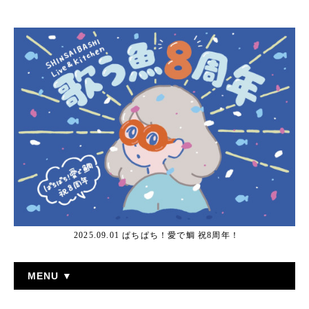
2025.09.01 ぱちぱち！愛で鯛 祝8周年！
MENU ▼