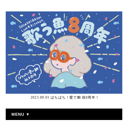
2025.09.01 ぱちぱち！愛で鯛 祝8周年！
MENU ▼