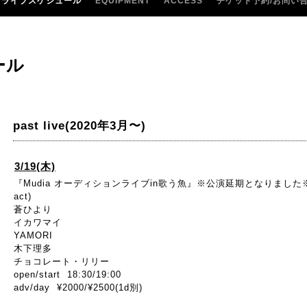
ライブスケジュール
EQUIPMENT
ACCESS
チケット予約/お問い
ール
past live(2020年3月〜)
3/19(木)
『Mudia オーディションライブin歌う魚』※公演延期となりました
act)
蒼ひより
イカワマイ
YAMORI
木下理多
チョコレート・リリー
open/start 18:30/19:00
adv/day ¥2000/¥2500(1d別)