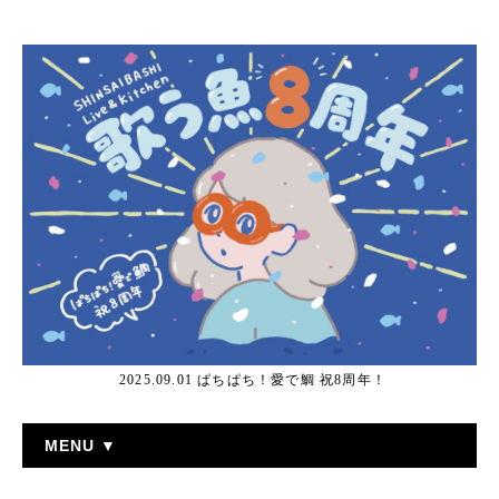
2025.09.01 ぱちぱち！愛で鯛 祝8周年！
MENU ▼