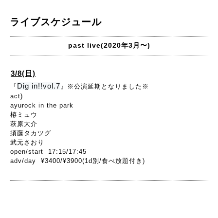
ライブスケジュール
past live(2020年3月〜)
3/8(日)
Dig in!!vol.7
『
』※公演延期となりました※
act)
ayurock in the park
栫ミュウ
萩原大介
須藤タカツグ
武元さおり
open/start 17:15/17:45
adv/day ¥3400/¥3900(1d別/食べ放題付き)