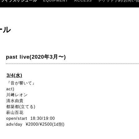
ライブスケジュール
EQUIPMENT
ACCESS
チケット予約/お問い
ール
past live(2020年3月〜)
3/4(水)
『音が響いて』
act)
川﨑レオン
清水由貴
都築都(立てる)
萩山百花
open/start 18:30/19:00
adv/day ¥2000/¥2500(1d別)