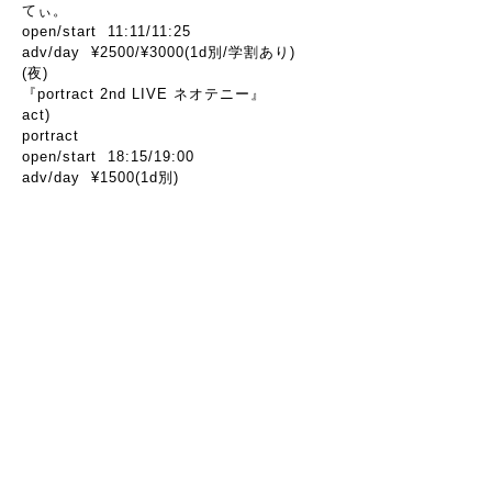
てぃ。
open/start 11:11/11:25
adv/day ¥2500/¥3000(1d別/学割あり)
(夜)
『portract 2nd LIVE ネオテニー』
act)
portract
open/start 18:15/19:00
adv/day ¥1500(1d別)