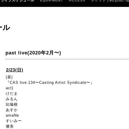
ライブスケジュール
EQUIPMENT
ACCESS
チケット予約/お問い
ール
past live(2020年2月〜)
2/23(日)
(昼)
『CAS live.134〜Casting Artist Syndicate〜』
act)
けだま
みるん
比喩根
あすか
amaNe
すいみー
優美