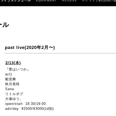
ライブスケジュール
EQUIPMENT
ACCESS
チケット予約/お問い
ール
past live(2020年2月〜)
2/13(木)
『蕾はいつか』
act)
船堂舞
秋月美咲
Sana
リトルボブ
大塚ゆう。
open/start 18:30/19:00
adv/day ¥2500/¥3000(1d別)