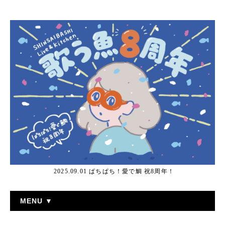
2025.09.01 ぱちぱち！愛で鯛 祝8周年！
MENU ▼