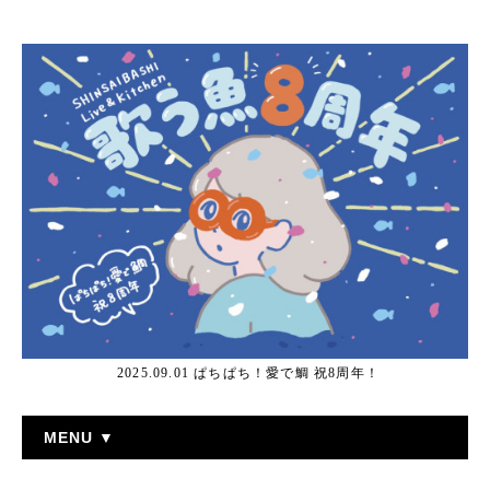
2025.09.01 ぱちぱち！愛で鯛 祝8周年！
MENU ▼