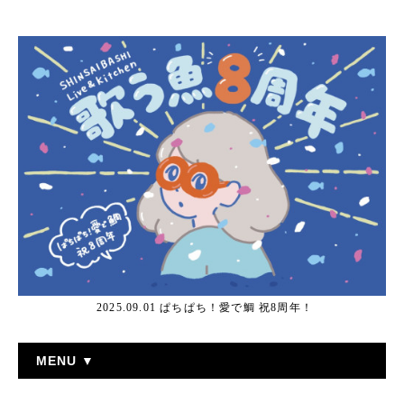
2025.09.01 ぱちぱち！愛で鯛 祝8周年！
MENU ▼