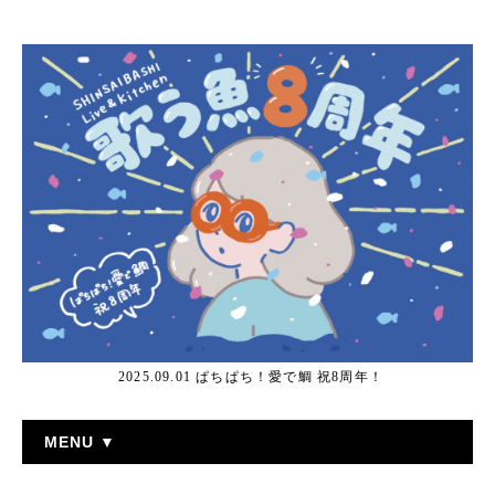
2025.09.01 ぱちぱち！愛で鯛 祝8周年！
MENU ▼