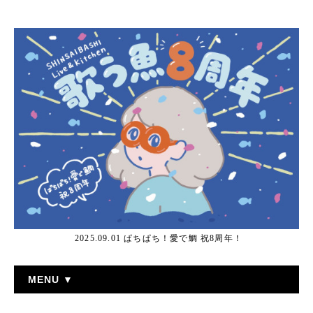
2025.09.01 ぱちぱち！愛で鯛 祝8周年！
MENU ▼