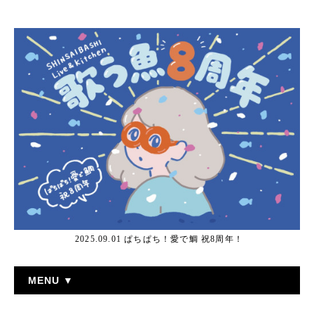
2025.09.01 ぱちぱち！愛で鯛 祝8周年！
MENU ▼