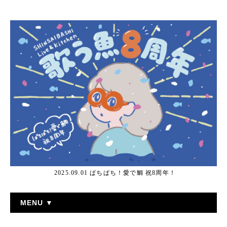
2025.09.01 ぱちぱち！愛で鯛 祝8周年！
MENU ▼