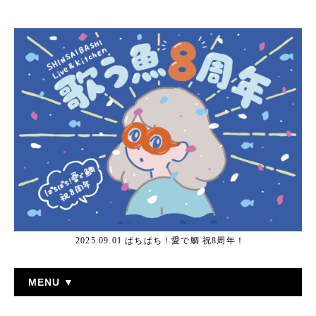
2025.09.01 ぱちぱち！愛で鯛 祝8周年！
MENU ▼