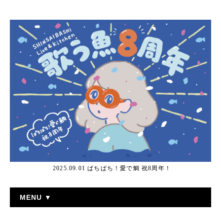
2025.09.01 ぱちぱち！愛で鯛 祝8周年！
MENU ▼