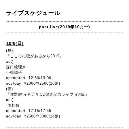
ライブスケジュール
past live(2019年10月〜)
10/6(日)
(昼)
『こころに歌があるから2019』
act)
森口絵理奈
小椋誠子
open/start 12:30/13:00
adv/day ¥2000/¥2500(1d別)
(夜)
『佐野碧 令和元年CD発売記念ライブin大阪』
act)
佐野碧
open/start 17:15/17:45
adv/day ¥2500/¥3000(1d別)