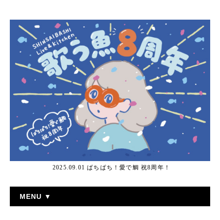
2025.09.01 ぱちぱち！愛で鯛 祝8周年！
MENU ▼