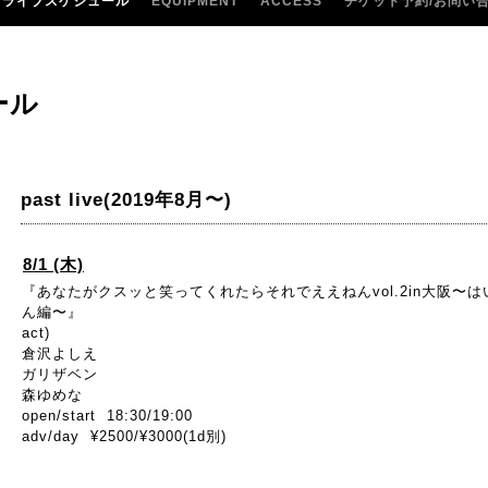
ライブスケジュール
EQUIPMENT
ACCESS
チケット予約/お問い
ール
past live(2019年8月〜)
8/1 (木)
『あなたがクスッと笑ってくれたらそれでええねんvol.2in大阪〜
ん編〜』
act)
倉沢よしえ
ガリザベン
森ゆめな
open/start 18:30/19:00
adv/day ¥2500/¥3000(1d別)