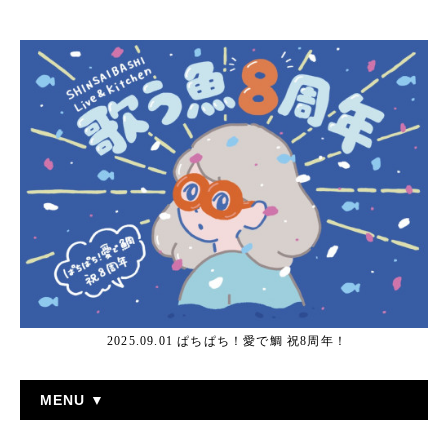
2025.09.01 ぱちぱち！愛で鯛 祝8周年！
MENU ▼