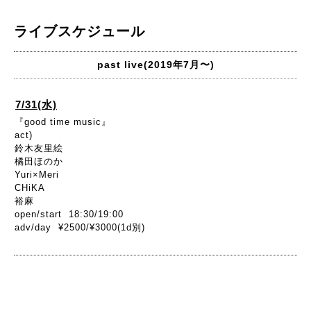
ライブスケジュール
past live(2019年7月〜)
7/31(水)
『good time music』
act)
鈴木友里絵
橘田ほのか
Yuri×Meri
CHiKA
裕麻
open/start 18:30/19:00
adv/day ¥2500/¥3000(1d別)