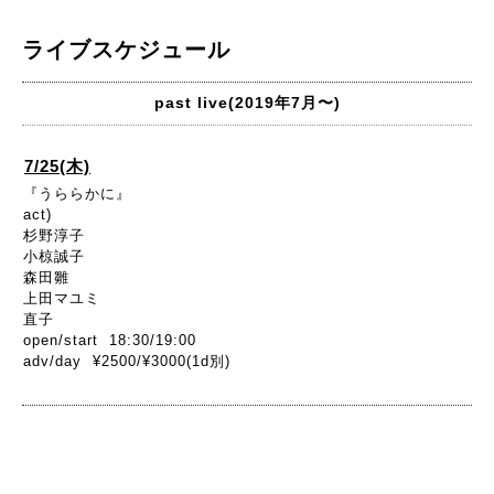
ライブスケジュール
past live(2019年7月〜)
7/25(木)
『うららかに』
act)
杉野淳子
小椋誠子
森田雛
上田マユミ
直子
open/start 18:30/19:00
adv/day ¥2500/¥3000(1d別)