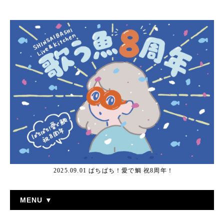
2025.09.01 ぱちぱち！愛で鯛 祝8周年！
MENU ▼