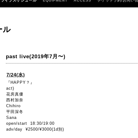
ライブスケジュール
EQUIPMENT
ACCESS
チケット予約/お問い
ール
past live(2019年7月〜)
7/24(水)
『HAPPY？』
act)
花房真優
西村加奈
Chihiro
平田深冬
Sana
open/start 18:30/19:00
adv/day ¥2500/¥3000(1d別)