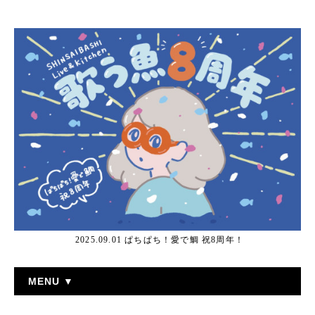
2025.09.01 ぱちぱち！愛で鯛 祝8周年！
MENU ▼