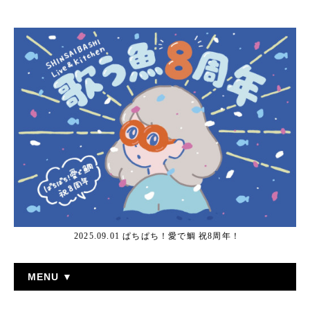
2025.09.01 ぱちぱち！愛で鯛 祝8周年！
MENU ▼