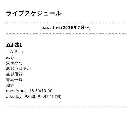
ライブスケジュール
past live(2019年7月〜)
7/3(水)
『A.P.F』
act)
森ゆめな
あおいはるか
生越優花
豊島千尋
朋実
open/start 18:30/19:00
adv/day ¥2500/¥3000(1d別)