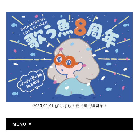
2025.09.01 ぱちぱち！愛で鯛 祝8周年！
MENU ▼