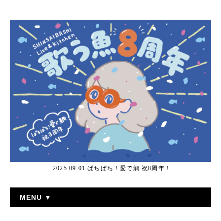
2025.09.01 ぱちぱち！愛で鯛 祝8周年！
MENU ▼