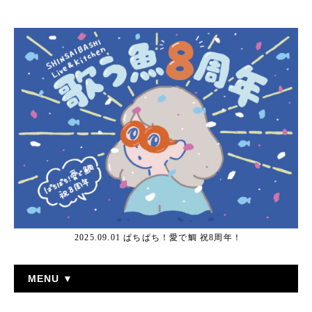
2025.09.01 ぱちぱち！愛で鯛 祝8周年！
MENU ▼