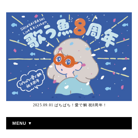
2025.09.01 ぱちぱち！愛で鯛 祝8周年！
MENU ▼