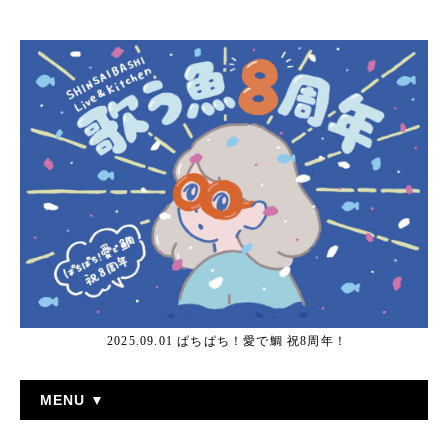
2025.09.01 ぱちぱち！愛で鯛 祝8周年！
MENU ▼