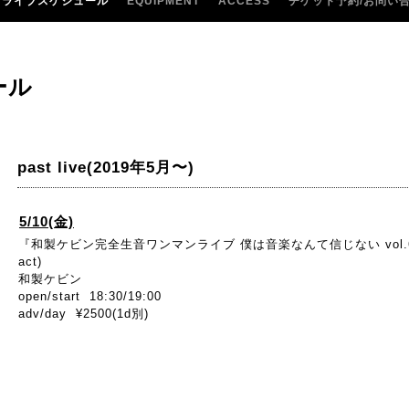
ライブスケジュール
EQUIPMENT
ACCESS
チケット予約/お問い
ール
past live(2019年5月〜)
5/10(金)
『和製ケビン完全生音ワンマンライブ 僕は音楽なんて信じない vol.
act)
和製ケビン
open/start 18:30/19:00
adv/day ¥2500(1d別)