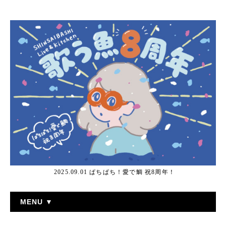
2025.09.01 ぱちぱち！愛で鯛 祝8周年！
MENU ▼