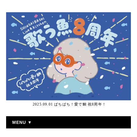
2025.09.01 ぱちぱち！愛で鯛 祝8周年！
MENU ▼