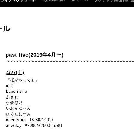
ライブスケジュール
EQUIPMENT
ACCESS
チケット予約/お問い
ール
past live(2019年4月〜)
4/27(土)
『桜が散っても』
act)
kapo-ritmo
あさじ
永倉彩乃
いおかゆうみ
ひろせむつみ
open/start 18:30/19:00
adv/day ¥2000/¥2500(1d別)