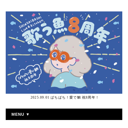
2025.09.01 ぱちぱち！愛で鯛 祝8周年！
MENU ▼