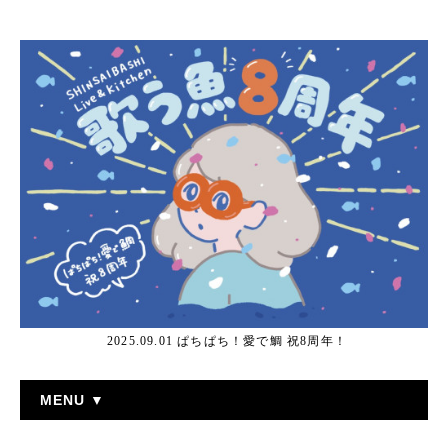
2025.09.01 ぱちぱち！愛で鯛 祝8周年！
MENU ▼