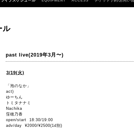
ライブスケジュール
EQUIPMENT
ACCESS
チケット予約/お問い
ール
past live(2019年3月〜)
3/19(火)
「泡のなか」
act)
ゆーちん
トミタナナミ
Nachika
窪穂乃香
open/start 18:30/19:00
adv/day ¥2000/¥2500(1d別)