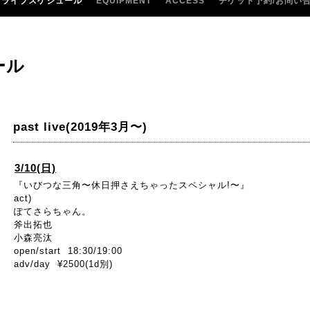
ライブスケジュール
EQUIPMENT
ACCESS
チケット予約/お問い
ール
past live(2019年3月〜)
3/10(日)
『いびつな三角〜休日押さえちゃったスペシャル!〜』
act)
ぽてさらちゃん。
斧出拓也
小森亮汰
open/start 18:30/19:00
adv/day ¥2500(1d別)