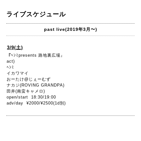
ライブスケジュール
past live(2019年3月〜)
3/9(土)
『ﾍﾝﾐpresents 路地裏広場』
act)
ﾍﾝﾐ
イカワマイ
おーたけ@じぇーむず
ナカジ(ROVING GRANDPA)
田井(南蛮キャメロ)
open/start 18:30/19:00
adv/day ¥2000/¥2500(1d別)