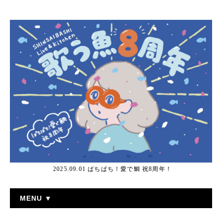
2025.09.01 ぱちぱち！愛で鯛 祝8周年！
MENU ▼