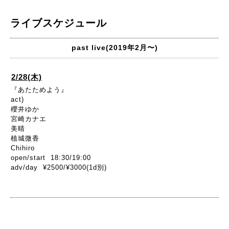
ライブスケジュール
past live(2019年2月〜)
2/28(木)
『あたためよう』
act)
櫻井ゆか
宮崎カナエ
美晴
植城微香
Chihiro
open/start 18:30/19:00
adv/day ¥2500/¥3000(1d別)