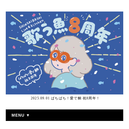
2025.09.01 ぱちぱち！愛で鯛 祝8周年！
MENU ▼