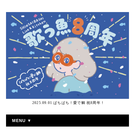
2025.09.01 ぱちぱち！愛で鯛 祝8周年！
MENU ▼