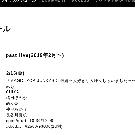
ライブスケジュール
EQUIPMENT
ACCESS
チケット予約/お問い
ール
past live(2019年2月〜)
2/15(金)
『MAGIC POP JUNKYS 出張編〜大好きな人呼んじゃいましたっ
act)
CHiKA
橘田ほのか
萌々奈
神戸あかり
長谷川夏帆
open/start 18:30/19:00
adv/day ¥2500/¥3000(1d別)