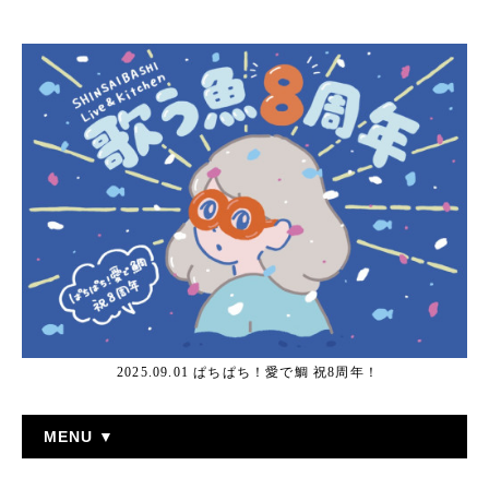
2025.09.01 ぱちぱち！愛で鯛 祝8周年！
MENU ▼