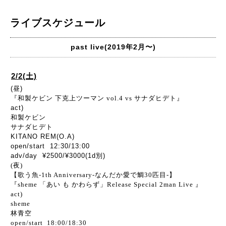
ライブスケジュール
past live(2019年2月〜)
2/2(土)
(昼)
『和製ケビン 下克上ツーマン vol.4 vs サナダヒデト』
act)
和製ケビン
サナダヒデト
KITANO REM(O.A)
open/start 12:30/13:00
adv/day ¥2500/¥3000(1d別)
(夜)
【歌う魚-1th Anniversary-なんだか愛で鯛30匹目-】
『sheme 「あい も かわらず」Release Special 2man Live
』
act)
sheme
林青空
open/start 18:00/18:30