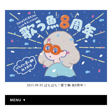
2025.09.01 ぱちぱち！愛で鯛 祝8周年！
MENU ▼