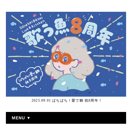
2025.09.01 ぱちぱち！愛で鯛 祝8周年！
MENU ▼