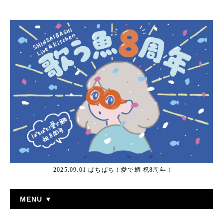
2025.09.01 ぱちぱち！愛で鯛 祝8周年！
MENU ▼