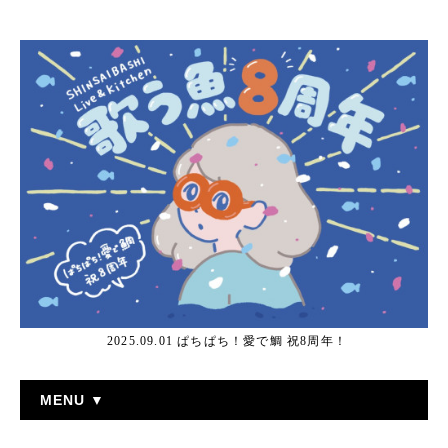
2025.09.01 ぱちぱち！愛で鯛 祝8周年！
MENU ▼