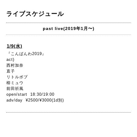
ライブスケジュール
past live(2019年1月〜)
1/9(水)
『こんばんわ2019』
act)
西村加奈
直子
リトルボブ
栫ミュウ
前田祈風
open/start 18:30/19:00
adv/day ¥2500/¥3000(1d別)