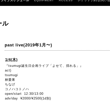
ライブスケジュール
EQUIPMENT
ACCESS
チケット予約/お問い
ール
past live(2019年1月〜)
1/4(木)
『tsumugi誕生日企画ライブ「よせて、揺れる」』
act)
tsumugi
林愛果
ちなげ
コノハコトノハ
open/start 12:30/13:00
adv/day ¥2000/¥2500(1d別)