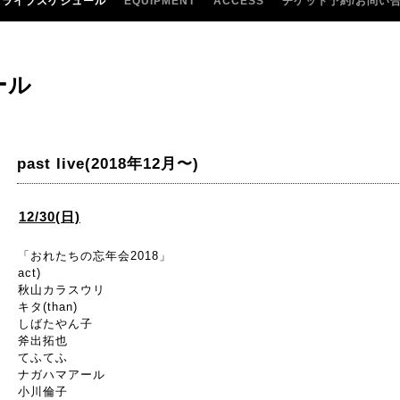
ライブスケジュール
EQUIPMENT
ACCESS
チケット予約/お問い
ール
past live(2018年12月〜)
12/30(日)
「おれたちの忘年会2018」
act)
秋山カラスウリ
キタ(than)
しばたやん子
斧出拓也
てふてふ
ナガハマアール
小川倫子