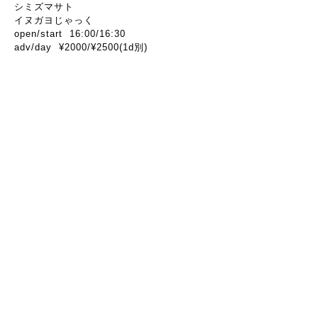
シミズマサト
イヌガヨじゃっく
open/start 16:00/16:30
adv/day ¥2000/¥2500(1d別)